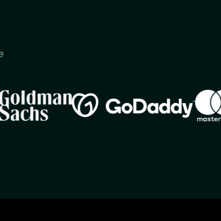
e
Image
Image
Image