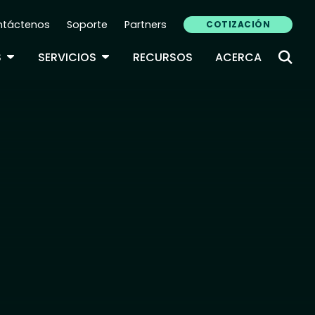
ntáctenos
Soporte
Partners
COTIZACIÓN
ndary Navigation (ES)
TOGGLE DROPDOWN
TOGGLE DROPDOWN
S
SERVICIOS
RECURSOS
ACERCA