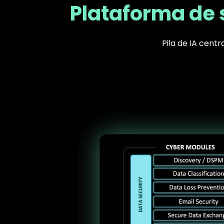
Plataforma de 
Pila de IA cent
Text
Image