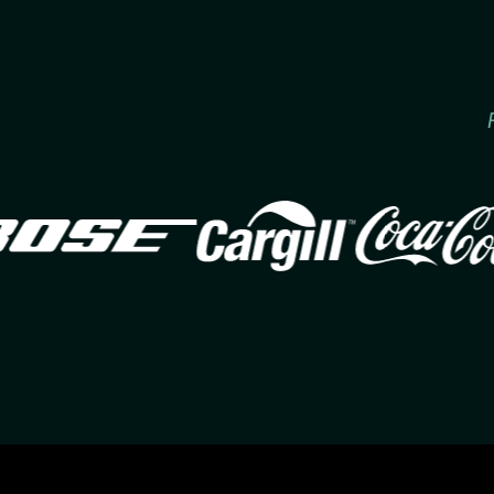
Image
Image
Imag