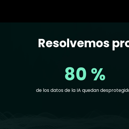
Resolvemos pro
Text
80 %
de los datos de la IA quedan desprotegid
Text