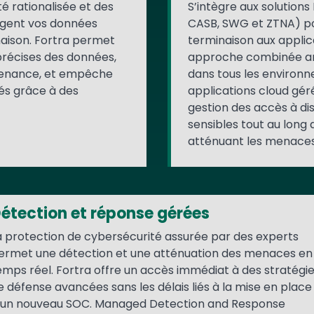
é rationalisée et des
S’intègre aux solution
ègent vos données
CASB, SWG et ZTNA) pou
naison. Fortra permet
terminaison aux applic
précises des données,
approche combinée amél
ntenance, et empêche
dans tous les environn
és grâce à des
applications cloud gér
gestion des accès à di
sensibles tout au long 
atténuant les menaces
étection et réponse gérées
a protection de cybersécurité assurée par des experts
ermet une détection et une atténuation des menaces en
emps réel. Fortra offre un accès immédiat à des stratégi
e défense avancées sans les délais liés à la mise en place
’un nouveau SOC. Managed Detection and Response