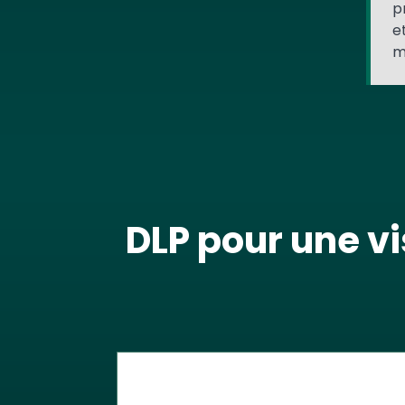
p
e
m
DLP pour une vi