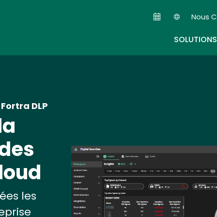
Skip
Nous C
to
Seconda
main
SOLUTIONS
content
 Fortra DLP
la
 des
Image
loud
ées les
eprise