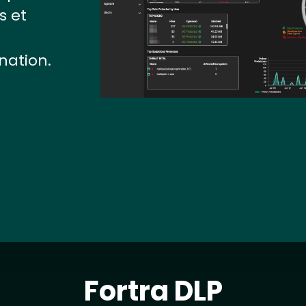
s et
nation.
Fortra DLP