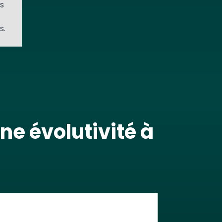
s
s.
ne évolutivité à