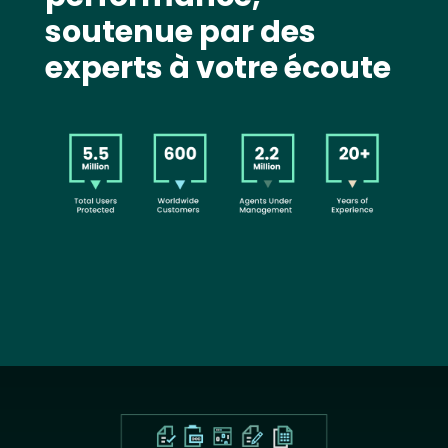
soutenue par des
experts à votre écoute
Image
Text
Image