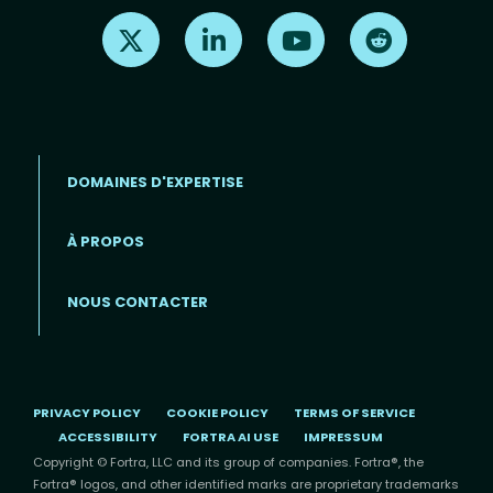
Find us on X
Find us on LinkedIn
Find us on Youtube
Find us on Re
DOMAINES D'EXPERTISE
À PROPOS
Footer menu (FR)
NOUS CONTACTER
PRIVACY POLICY
COOKIE POLICY
TERMS OF SERVICE
ACCESSIBILITY
FORTRA AI USE
IMPRESSUM
Copyright © Fortra, LLC and its group of companies. Fortra®, the
Fortra® logos, and other identified marks are proprietary trademarks