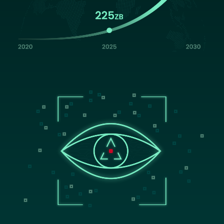
Image