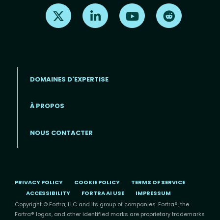
Find us on X
Find us on LinkedIn
Find us on Youtube
Find us on Re
DOMAINES D'EXPERTISE
À PROPOS
Footer menu (FR)
NOUS CONTACTER
PRIVACY POLICY
COOKIE POLICY
TERMS OF SERVICE
ACCESSIBILITY
FORTRA AI USE
IMPRESSUM
Copyright © Fortra, LLC and its group of companies. Fortra®, the
Fortra® logos, and other identified marks are proprietary trademarks