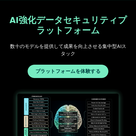
AI強化データセキュリティプ
ラットフォーム
数十のモデルを提供して成果を向上させる集中型AIス
タック
プラットフォームを体験する
Text
Image