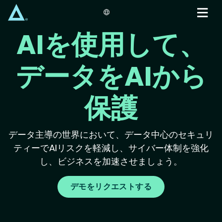
Skip
to
main
AIを使用して、
content
データをAIから
保護
データ主導の世界において、データ中心のセキュリ
ティーでAIリスクを軽減し、サイバー体制を強化
し、ビジネスを加速させましょう。
デモをリクエストする