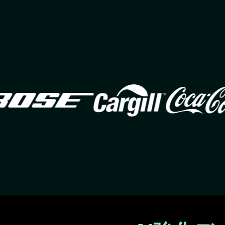
Image
Image
Ima