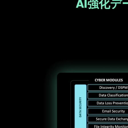
AI強化
Text
Image