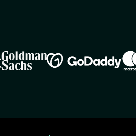
Image
Imag
Image