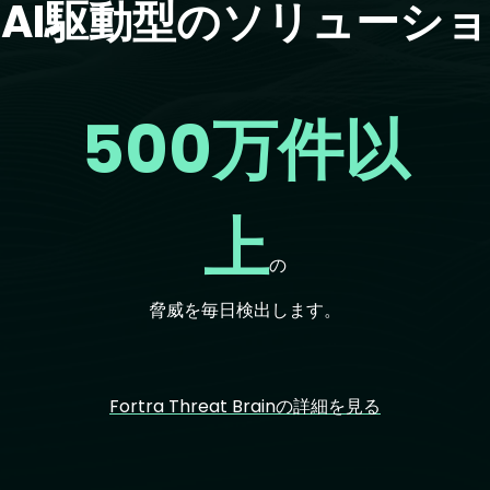
AI駆動型のソリューシ
500万件以
上
の
脅威を毎日検出します。
Fortra Threat Brainの詳細を見る