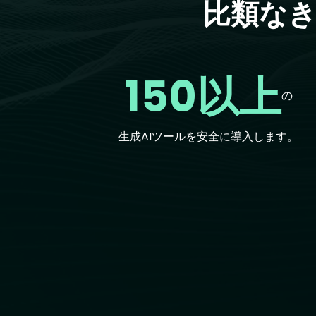
比類なき
150以上
の
生成AIツールを安全に導入します。