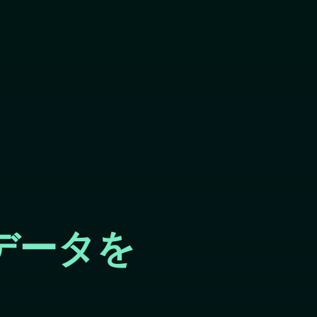
Skip
to
main
content
データを