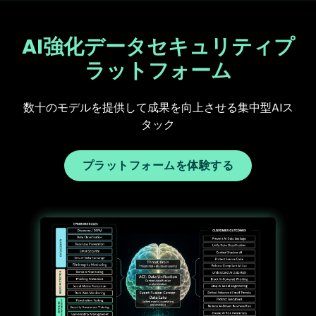
AI強化データセキュリティプ
ラットフォーム
数十のモデルを提供して成果を向上させる集中型AIス
タック
プラットフォームを体験する
Text
Image