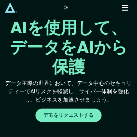
Skip
to
main
AIを使用して、
content
データをAIから
保護
データ主導の世界において、データ中心のセキュリ
ティーでAIリスクを軽減し、サイバー体制を強化
し、ビジネスを加速させましょう。
デモをリクエストする