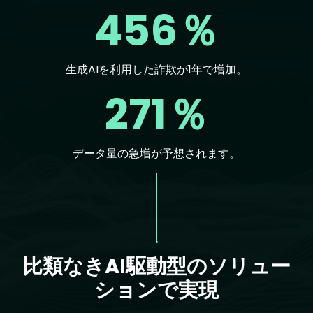
456％
生成AIを利用した詐欺が1年で増加。
271％
データ量の急増が予想されます。
Text
比類なきAI駆動型のソリュー
ションで実現