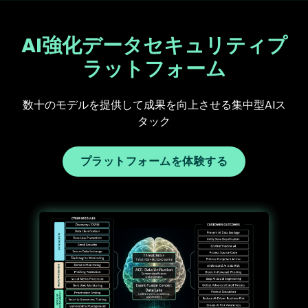
AI強化データセキュリティプ
ラットフォーム
数十のモデルを提供して成果を向上させる集中型AIス
タック
プラットフォームを体験する
Text
Image