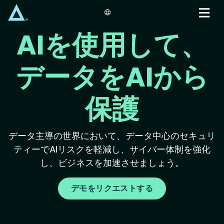
Skip
to
main
AIを使用して、
content
データをAIから
保護
データ主導の世界において、データ中心のセキュリ
ティーでAIリスクを軽減し、サイバー体制を強化
し、ビジネスを加速させましょう。
デモをリクエストする