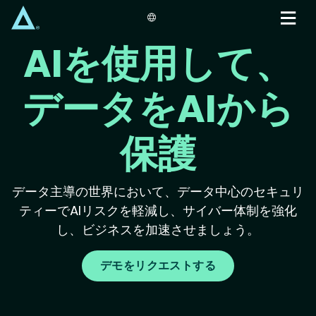
Skip
to
main
AIを使用して、
content
データをAIから
保護
データ主導の世界において、データ中心のセキュリ
ティーでAIリスクを軽減し、サイバー体制を強化
し、ビジネスを加速させましょう。
デモをリクエストする