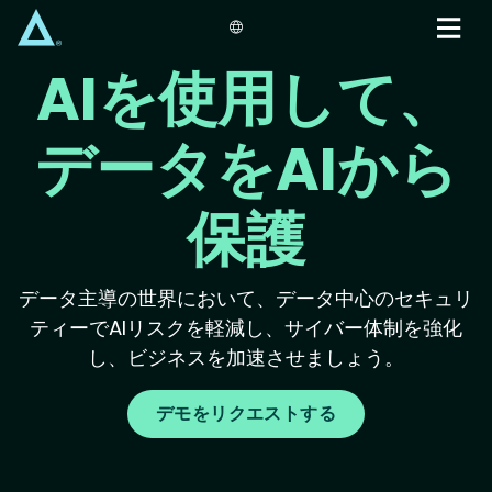
Skip
to
main
AIを使用して、
content
データをAIから
保護
データ主導の世界において、データ中心のセキュリ
ティーでAIリスクを軽減し、サイバー体制を強化
し、ビジネスを加速させましょう。
デモをリクエストする