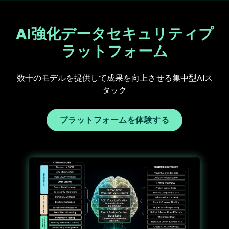
AI強化データセキュリティプ
ラットフォーム
数十のモデルを提供して成果を向上させる集中型AIス
タック
プラットフォームを体験する
Text
Image