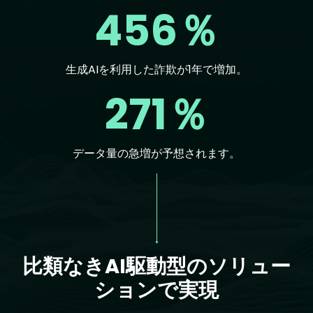
456％
生成AIを利用した詐欺が1年で増加。
271％
データ量の急増が予想されます。
Text
比類なきAI駆動型のソリュー
ションで実現