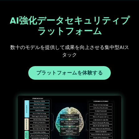
AI強化データセキュリティプ
ラットフォーム
数十のモデルを提供して成果を向上させる集中型AIス
タック
プラットフォームを体験する
Text
Image