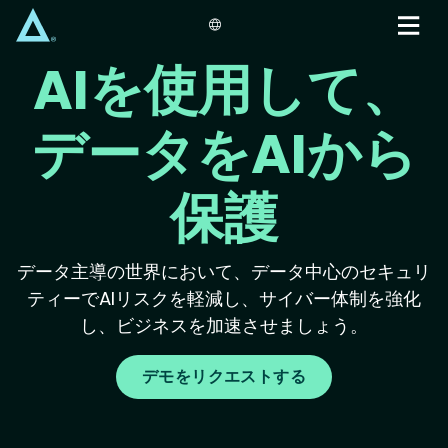
Skip
to
main
AIを使用して、
content
データをAIから
保護
データ主導の世界において、データ中心のセキュリ
ティーでAIリスクを軽減し、サイバー体制を強化
し、ビジネスを加速させましょう。
デモをリクエストする