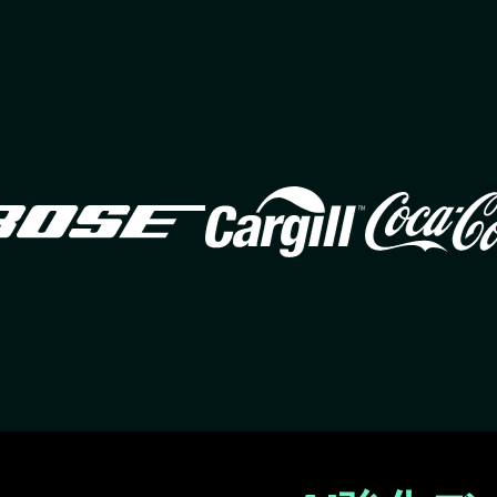
Image
Image
Ima