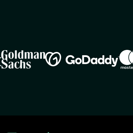
Image
Imag
Image