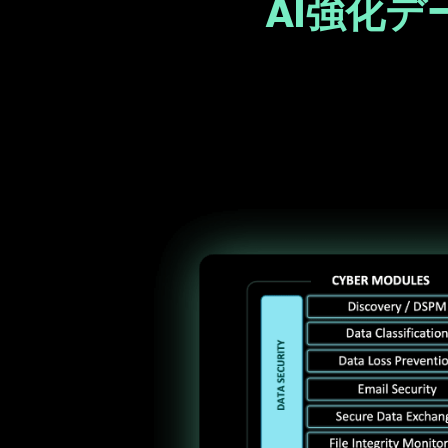
AI強化
Text
Image