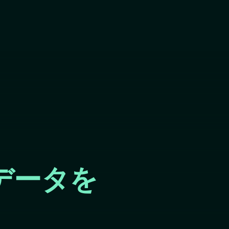
Skip
to
main
content
データを