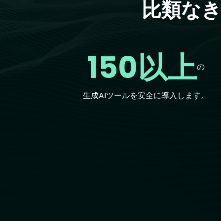
比類なき
150以上
の
生成AIツールを安全に導入します。