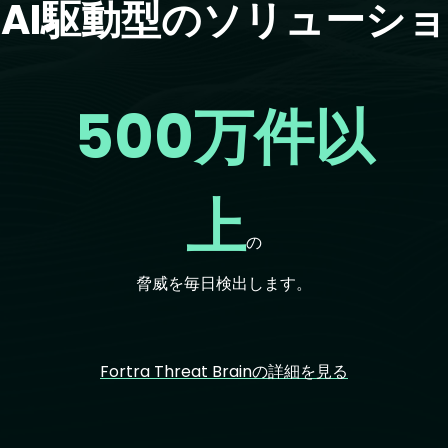
AI駆動型のソリューシ
500万件以
上
の
脅威を毎日検出します。
Fortra Threat Brainの詳細を見る