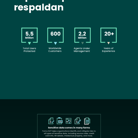
respaldan
Image
Text
Image