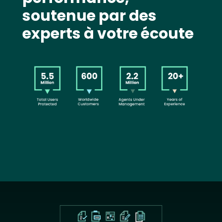
soutenue par des
experts à votre écoute
Image
Text
Image