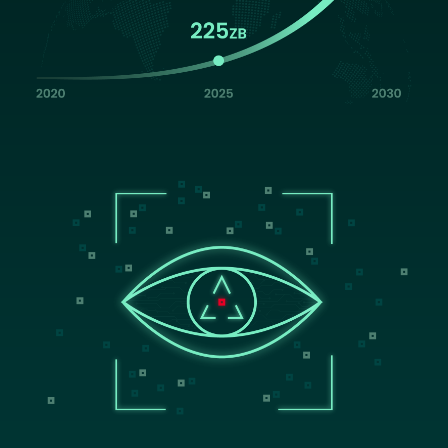
Image