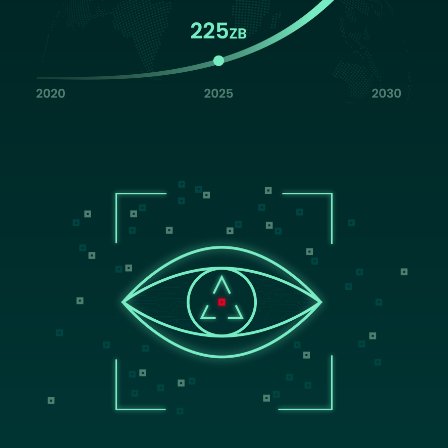
Image