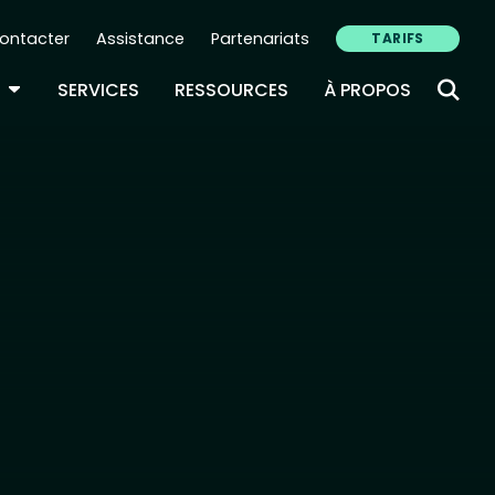
ontacter
Assistance
Partenariats
TARIFS
ry Navigation (FR)
TOGGLE DROPDOWN
SERVICES
RESSOURCES
À PROPOS