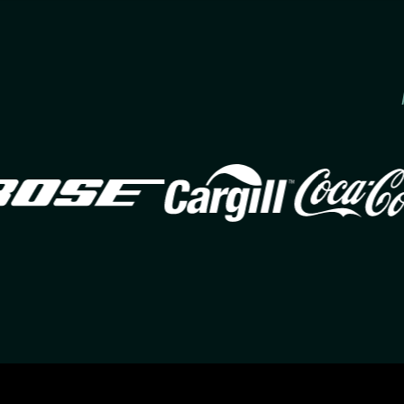
Image
Image
Ima