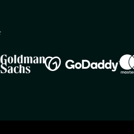
z
Image
Imag
Image