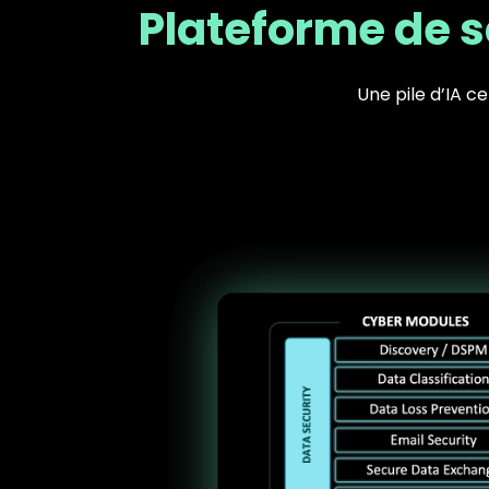
Plateforme de s
Une pile d’IA c
Text
Image