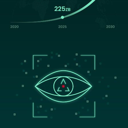
Image