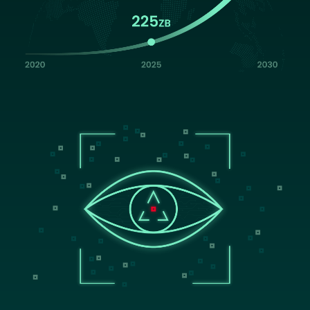
Image