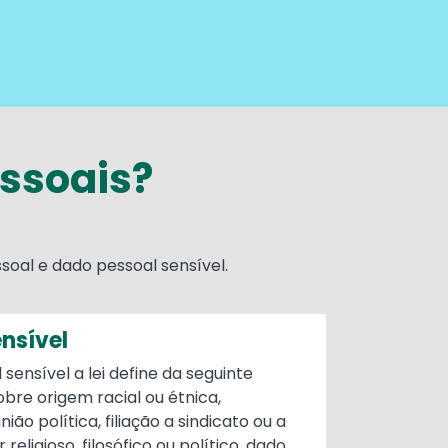
ssoais?
soal e dado pessoal sensível.
nsível
sensível a lei define da seguinte
bre origem racial ou étnica,
nião política, filiação a sindicato ou a
religioso, filosófico ou político, dado