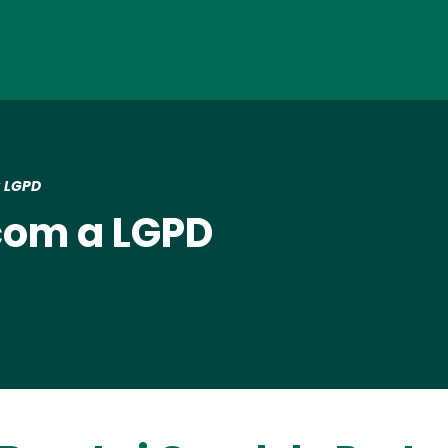
Skip
to
main
content
 LGPD
com a LGPD