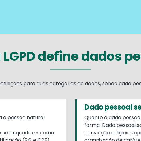
 LGPD define dados pe
definições para duas categorias de dados, sendo dado pes
Dado pessoal se
a a pessoa natural
Quanto á dado pessoal 
forma: Dado pessoal so
ue se enquadram como
convicção religiosa, opi
ificação (RG e CPF),
organização de caráter 