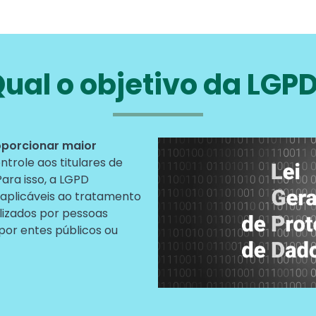
ual o objetivo da LGP
oporcionar maior
Media
Image
ntrole aos titulares de
ara isso, a LGPD
s aplicáveis ao tratamento
alizados por pessoas
por entes públicos ou