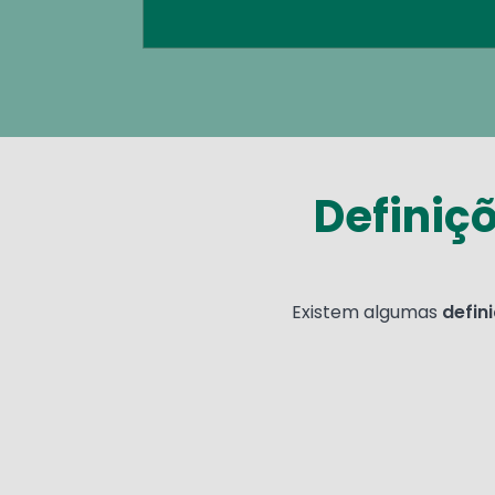
Definiç
Existem algumas
defin