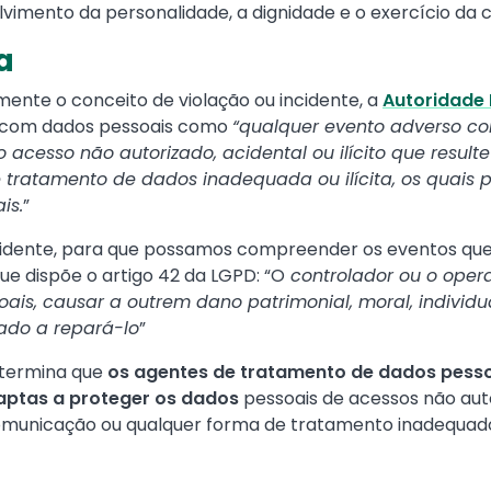
lvimento da personalidade, a dignidade e o exercício da 
a
nte o conceito de violação ou incidente, a
Autoridade 
a com dados pessoais como
“qualquer evento adverso co
acesso não autorizado, acidental ou ilícito que resulte
tratamento de dados inadequada ou ilícita, os quais p
is.
”
ncidente, para que possamos compreender os eventos qu
ue dispõe o artigo 42 da LGPD: “O
controlador ou o opera
is, causar a outrem dano patrimonial, moral, individua
ado a repará-lo
”
etermina que
os agentes de tratamento de dados pess
 aptas a proteger os dados
pessoais de acessos não auto
 comunicação ou qualquer forma de tratamento inadequado 