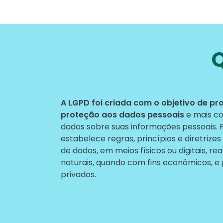
Q
Text
A LGPD foi criada com o objetivo de pr
proteção aos dados pessoais
e mais co
dados sobre suas informações pessoais. P
estabelece regras, princípios e diretrize
de dados, em meios físicos ou digitais, re
naturais, quando com fins econômicos, e 
privados.