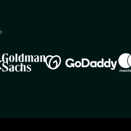
e
Image
Imag
Image