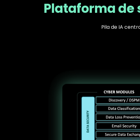
Plataforma de 
Pila de IA cent
Text
Image