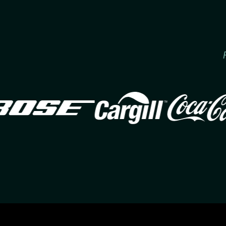
Image
Image
Im