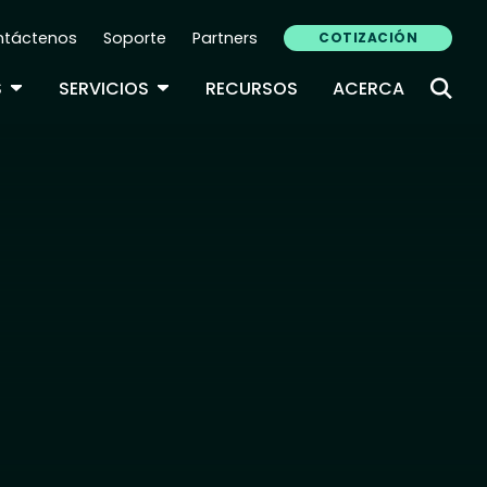
ntáctenos
Soporte
Partners
COTIZACIÓN
ndary Navigation (ES)
TOGGLE DROPDOWN
TOGGLE DROPDOWN
S
SERVICIOS
RECURSOS
ACERCA