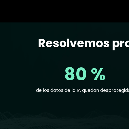
Resolvemos pro
Text
80 %
de los datos de la IA quedan desprotegid
Text