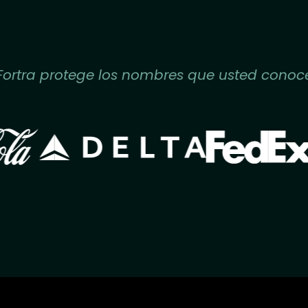
Fortra protege los nombres que usted conoc
Image
Image
age