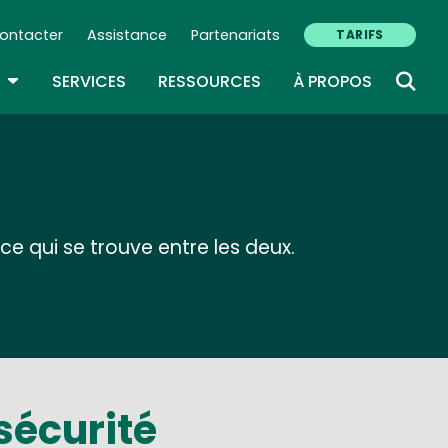
ontacter
Assistance
Partenariats
TARIFS
ry Navigation (FR)
TOGGLE DROPDOWN
SERVICES
RESSOURCES
À PROPOS
e qui se trouve entre les deux.
sécurité