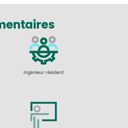
mentaires
age
Ingénieur résident
age