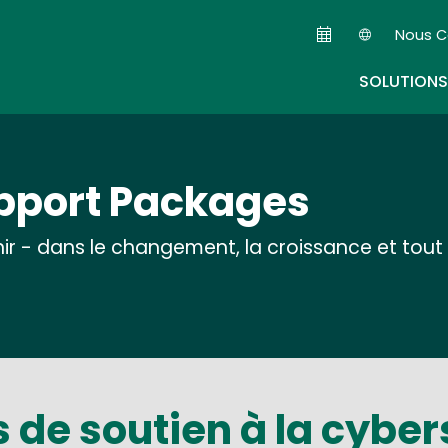
Skip
Nous C
to
Seconda
main
SOLUTIONS
content
upport Packages
 - dans le changement, la croissance et tout c
 de soutien à la cyber