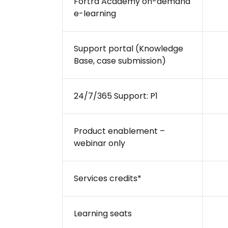
Fortra Academy on-demand
e-learning
Support portal (Knowledge
Base, case submission)
24/7/365 Support: P1
Product enablement –
webinar only
Services credits*
Learning seats