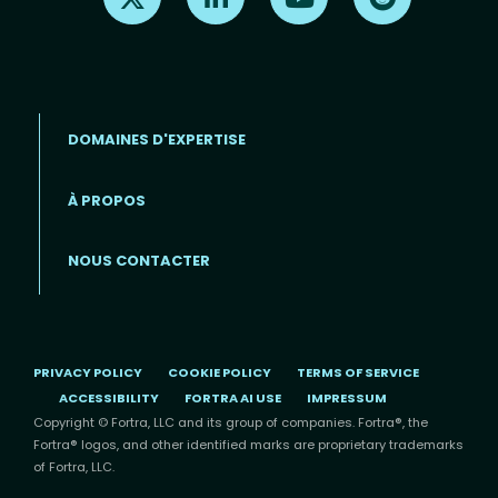
DOMAINES D'EXPERTISE
À PROPOS
Footer menu (FR)
NOUS CONTACTER
PRIVACY POLICY
COOKIE POLICY
TERMS OF SERVICE
ACCESSIBILITY
FORTRA AI USE
IMPRESSUM
Copyright © Fortra, LLC and its group of companies. Fortra®, the
Fortra® logos, and other identified marks are proprietary trademarks
of Fortra, LLC.