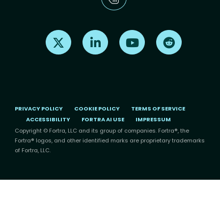
Find us on X
Find us on LinkedIn
Find us on Youtube
Find us on Re
PRIVACY POLICY
COOKIE POLICY
TERMS OF SERVICE
ACCESSIBILITY
FORTRA AI USE
IMPRESSUM
Copyright © Fortra, LLC and its group of companies. Fortra®, the
Fortra® logos, and other identified marks are proprietary trademarks
of Fortra, LLC.