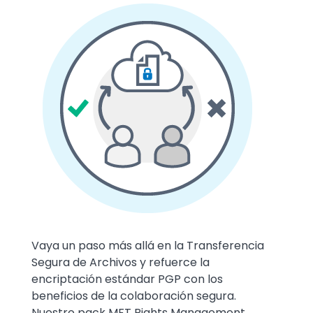
Media
Image
Text
Vaya un paso más allá en la Transferencia
Segura de Archivos y refuerce la
encriptación estándar PGP con los
beneficios de la colaboración segura.
Nuestro pack MFT Rights Management