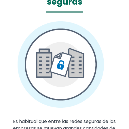
seguras
Media
Image
Text
Es habitual que entre las redes seguras de las
empresas se muevan grandes cantidades de