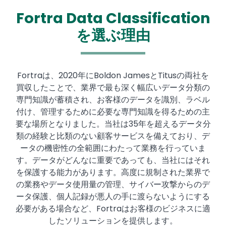
Fortra Data Classification
を選ぶ理由
Text
Fortraは、2020年にBoldon JamesとTitusの両社を
買収したことで、業界で最も深く幅広いデータ分類の
専門知識が蓄積され、お客様のデータを識別、ラベル
付け、管理するために必要な専門知識を得るための主
要な場所となりました。当社は35年を超えるデータ分
類の経験と比類のない顧客サービスを備えており、デ
ータの機密性の全範囲にわたって業務を行っていま
す。データがどんなに重要であっても、当社にはそれ
を保護する能力があります。高度に規制された業界で
の業務やデータ使用量の管理、サイバー攻撃からのデ
ータ保護、個人記録が悪人の手に渡らないようにする
必要がある場合など、Fortraはお客様のビジネスに適
したソリューションを提供します。