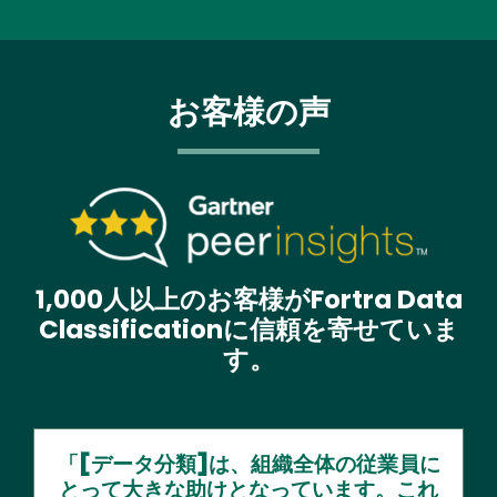
お客様の声
Text
Image
1,000人以上のお客様がFortra Data
Classificationに信頼を寄せていま
す。
「[データ分類]は、組織全体の従業員に
とって大きな助けとなっています。これ